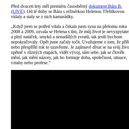
Před dvaceti lety měl premiéru časosběrný
dokument Bára B.
(LIVE
). Od té doby se Bára s režisérkou Helenou Třeštíkovou
vídaly a staly se z nich kamarádky.
„Když jsem se potřetí vdala a čekala jsem syna na přelomu roku
2008 a 2009, ozvala se Helena s tím, že můj život je nevyzpytate
a plný natáček, smyků a nenadálých zvratů, tak jestli bychom
nepokračovaly. Opět jsme začaly točit. Uvažujeme o tom, že příšt
nebo přespříští rok to uzavřeme. Je zajímavé dívat se na svůj živo
zpětně v různých etapách, vidět vývoj, sám sebe, jak se člověk
mění, jak mění názory, jak ho formuje doba, společnost, situace,
vztahy nebo profese.“