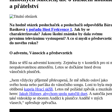
a přátelství
Na hodně otázek posluchaček a posluchačů odpověděla Bár
Basiková
v pořadu Host Frekvence 1
. Jak by se
charakterizovala? Jakou školní známku by dala svému
prvnímu televiznímu vystoupení? A co si myslí o předsevzetí
do nového roku?
O adventu, Vánocích a předsevzetích
Bára se těší na adventní koncerty. Zejména ty v kostelích pro ni 
neopakovatelnou atmosféru. Letos se dočkáme hned dvou
vánočních písniček.
„Jsem vždycky příjemně překvapená, že mě někdo osloví jako
svého hosta nebo parťáka do vánočního songu. Loni to byla moj
oblíbená
kapela Hrací skříň
. Letos mě požádal zpěvák a muzikál
herec
Jakub Hübner, abychom spolu natočili duet
. A natočila jse
také videoklip se sborem Andílci k písničce Andělé v mých
vlasech,“ upřesňuje zpěvačka.