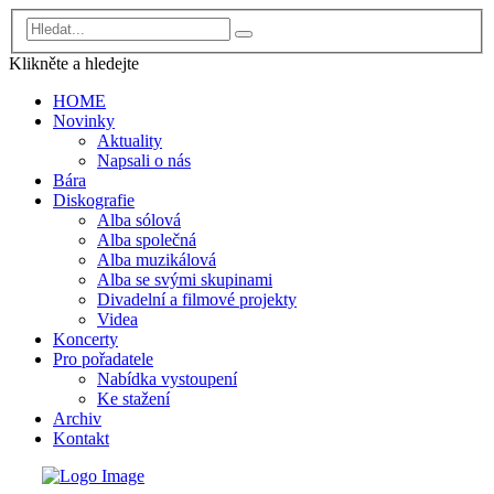
Klikněte a
hledejte
HOME
Novinky
Aktuality
Napsali o nás
Bára
Diskografie
Alba sólová
Alba společná
Alba muzikálová
Alba se svými skupinami
Divadelní a filmové projekty
Videa
Koncerty
Pro pořadatele
Nabídka vystoupení
Ke stažení
Archiv
Kontakt