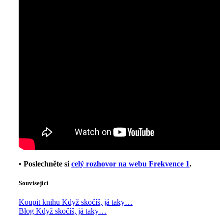
• Poslechněte si
celý rozhovor na webu Frekvence 1
.
Související
Koupit knihu Když skočíš, já taky…
Blog Když skočíš, já taky…