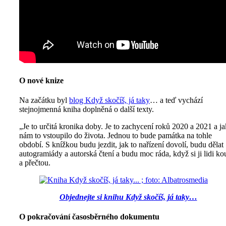
O nové knize
Na začátku byl
blog Když skočíš, já taky
… a teď vychází
stejnojmenná kniha doplněná o další texty.
„Je to určitá kronika doby. Je to zachycení roků 2020 a 2021 a ja
nám to vstoupilo do života. Jednou to bude památka na tohle
období. S knížkou budu jezdit, jak to nařízení dovolí, budu dělat
autogramiády a autorská čtení a budu moc ráda, když si ji lidi ko
a přečtou.
Objednejte si knihu Když skočíš, já taky…
O pokračování časosběrného dokumentu