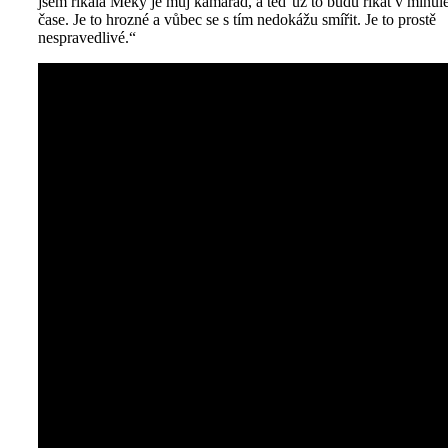
jsem říkala Meky je můj kamarád, a teď už to budu říkat v minu
čase. Je to hrozné a vůbec se s tím nedokážu smířit. Je to prostě
nespravedlivé.“