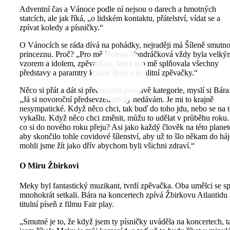
Adventní čas a Vánoce podle ní nejsou o darech a hmotných
statcích, ale jak říká, „o lidském kontaktu, přátelství, vídat se a
zpívat koledy a písničky.“
O Vánocích se ráda dívá na pohádky, nejraději má Šíleně smutn
princeznu. Proč? „Pro mě Helena Vondráčková vždy byla velký
vzorem a idolem, zpěvačkou, která pro mě splňovala všechny
představy a paramtry krásné ženy a kvalitní zpěvačky.“
Něco si přát a dát si předsevzetí jsou dvě kategorie, myslí si Bára
„Já si novoroční předsevzetí nikdy nedávám. Je mi to krajně
nesympatické. Když něco chci, tak buď do toho jdu, nebo se na 
vykašlu. Když něco chci změnit, můžu to udělat v průběhu roku.
co si do nového roku přeju? Asi jako každý člověk na této planet
aby skončilo tohle covidové šílenství, aby už to šlo někam do háj
mohli jsme žít jako dřív abychom byli všichni zdraví.“
O Miru Žbirkovi
Meky byl fantastický muzikant, tvrdí zpěvačka. Oba umělci se s
mnohokrát setkali. Bára na koncertech zpívá Žbirkovu Atlantidu 
titulní píseň z filmu Fair play.
„Smutné je to, že když jsem ty písničky uváděla na koncertech, t