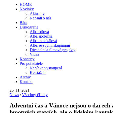
HOME
Novinky
Aktuality
Napsali o nás
Bára
Diskografie
Alba sólová
Alba společná
Alba muzikálová
Alba se svými skupinami
Divadelní a filmové projekty
Videa
Koncerty
Pro pořadatele
Nabídka vystoupení
Ke stažení
Archiv
Kontakt
26. 11. 2021
News
/
Všechny články
Adventní čas a Vánoce nejsou o darech 
hmotných statcích, ale o lidském kontak