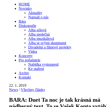
HOME
Novinky
Aktuality
Napsali o nás
Bára
Diskografie
Alba sólová
Alba společná
Alba muzikálová
Alba se svými skupinami
Divadelní a filmové projekty
Videa
Koncerty
Pro pořadatele
Nabídka vystoupení
Ke stažení
Archiv
Kontakt
22. 1. 2019
News
/
Všechny články
BARA: Duet Ta noc je tak krásná má
nádherný text. To se Vašek Kopta vytáh