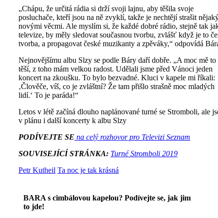
„Chápu, že určitá rádia si drží svoji lajnu, aby těšila svoje
posluchače, kteří jsou na ně zvyklí, takže je nechtějí strašit nějak
novými věcmi. Ale myslím si, že každé dobré rádio, stejně tak ja
televize, by měly sledovat současnou tvorbu, zvlášť když je to č
tvorba, a propagovat české muzikanty a zpěváky,“ odpovídá Bár
Nejnovějšímu albu Slzy se podle Báry daří dobře. „A moc mě to
těší, z toho mám velkou radost. Udělali jsme před Vánoci jeden
koncert na zkoušku. To bylo bezvadné. Kluci v kapele mi říkali:
‚Člověče, víš, co je zvláštní? Že tam přišlo strašně moc mladých
lidí.‘ To je paráda!“
Letos v létě začíná dlouho naplánované turné se Stromboli, ale j
v plánu i další koncerty k albu Slzy
PODÍVEJTE SE
na celý rozhovor pro Televizi Seznam
SOUVISEJÍCÍ STRÁNKA:
Turné Stromboli 2019
Petr Kutheil
Ta noc je tak krásná
BARA s cimbálovou kapelou? Podívejte se, jak jim
to jde!