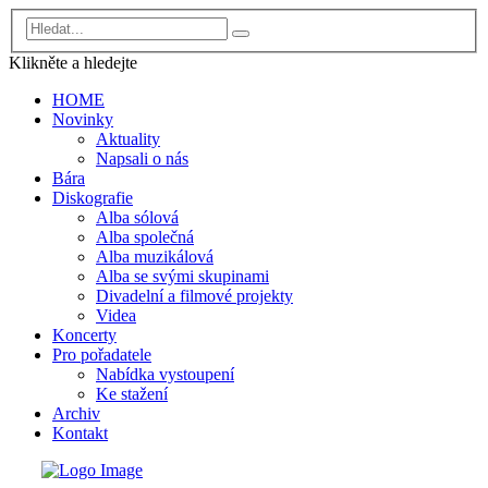
Klikněte a
hledejte
HOME
Novinky
Aktuality
Napsali o nás
Bára
Diskografie
Alba sólová
Alba společná
Alba muzikálová
Alba se svými skupinami
Divadelní a filmové projekty
Videa
Koncerty
Pro pořadatele
Nabídka vystoupení
Ke stažení
Archiv
Kontakt