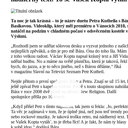
Ta noc je tak krásná – to je název duetu Petra Kutheila s Bá
Basikovou. Videoklip, který měl premiéru o Vánocích 2018, 
natáčel na podzim v chladném počasí v odsvěceném kostele v
Výsluní.
„Rozhodl jsem se udělat sólovou desku a vyzvat jednoho z našic
nejlepších zpěváků, a tím je pro mě Bára. Ona do toho šla. Mám
z toho velkou radost. Václav Kopta napsal krásný text a Jiří Vid
udělal hudbu. No a máme na světě písničku, která je taková, řekl
bych, do jazzu, a je to něco jiného, než s Bárou děláme,“ říká
v magazínu Slavní na Televizi Seznam Petr Kutheil.
Nejde přitom o první spolupráci Báry a Petra. Znají se už 15 let,
ještě zpíval Petr s kapelou Votchi. Právě s touto skupinou nahrála
Bára v roce 2008 dvě písně na album New Religion. Další
spolupráce přišla po 10 letech.
„Když přišel Petr s tímto nápadem, tak jsem si řekla: ‚Jo, perfektn
Ta věc je zajímavá v tom, že je úplně jiná, než jsou teď trendy p
nebo rockové muziky. Je taková trošku retro, má nádherný text. 
se Vašek Kopta vytáh´, to je třeba říct! A je fakt, že nám ty hlasy
k sobě jdou,“ dodává Bára.