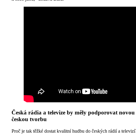
Česká rádia a televize by měly podporovat novou
českou tvorbu
Proč je tak těžké dostat kvalitní hudbu do českých rádií a televizí