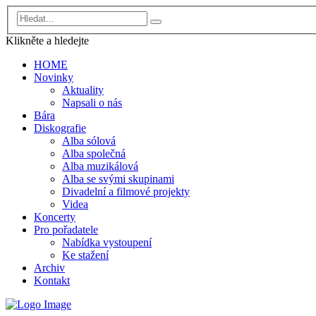
Klikněte a
hledejte
HOME
Novinky
Aktuality
Napsali o nás
Bára
Diskografie
Alba sólová
Alba společná
Alba muzikálová
Alba se svými skupinami
Divadelní a filmové projekty
Videa
Koncerty
Pro pořadatele
Nabídka vystoupení
Ke stažení
Archiv
Kontakt