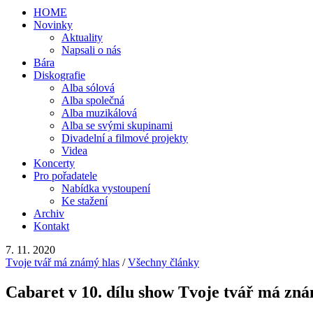
HOME
Novinky
Aktuality
Napsali o nás
Bára
Diskografie
Alba sólová
Alba společná
Alba muzikálová
Alba se svými skupinami
Divadelní a filmové projekty
Videa
Koncerty
Pro pořadatele
Nabídka vystoupení
Ke stažení
Archiv
Kontakt
7. 11. 2020
Tvoje tvář má známý hlas
/
Všechny články
Cabaret v 10. dílu show Tvoje tvář má zná