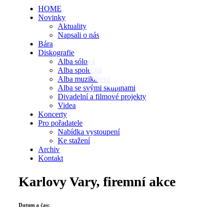
HOME
Novinky
Aktuality
Napsali o nás
Bára
Diskografie
Alba sólová
Alba společná
Alba muzikálová
Alba se svými skupinami
Divadelní a filmové projekty
Videa
Koncerty
Pro pořadatele
Nabídka vystoupení
Ke stažení
Archiv
Kontakt
Karlovy Vary, firemní akce
Datum a čas: