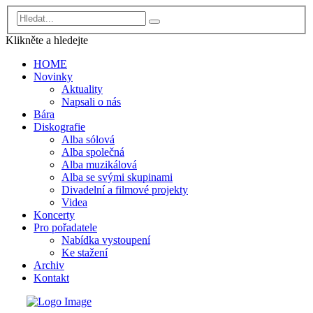
Klikněte a
hledejte
HOME
Novinky
Aktuality
Napsali o nás
Bára
Diskografie
Alba sólová
Alba společná
Alba muzikálová
Alba se svými skupinami
Divadelní a filmové projekty
Videa
Koncerty
Pro pořadatele
Nabídka vystoupení
Ke stažení
Archiv
Kontakt