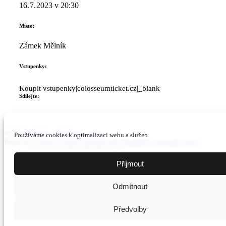
16. 7. 2023
v
20:30
Místo:
Zámek Mělník
Vstupenky:
Koupit vstupenky|colosseumticket.cz|_blank
Sdílejte:
Další:
Karlštejn, Královny popu
Používáme cookies k optimalizaci webu a služeb.
Předchozí:
Obec Lučiny, Doupovské Hradiště, Anenská pouť
© 2026 BARABASIKOVA.CZ
Použité fotografie: archiv BB, Petr Burda, Tomáš Novák a další.
Přijmout
Odmítnout
Předvolby