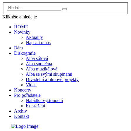
Klikněte a
hledejte
HOME
Novinky
Aktuality
Napsali o nás
Bára
Diskografie
Alba sólová
Alba společná
Alba muzikálová
Alba se svými skupinami
Divadelní a filmové projekty
Videa
Koncerty
Pro pořadatele
Nabídka vystoupení
Ke stažení
Archiv
Kontakt