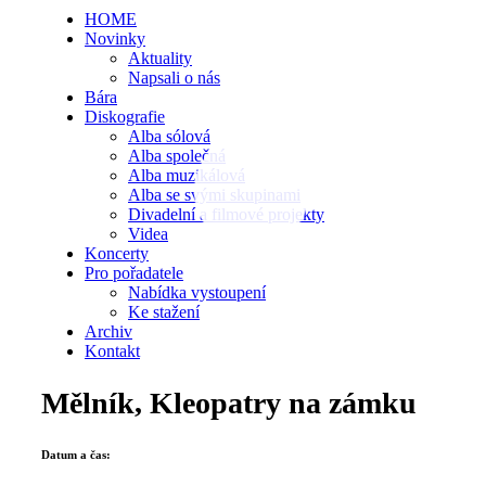
HOME
Novinky
Aktuality
Napsali o nás
Bára
Diskografie
Alba sólová
Alba společná
Alba muzikálová
Alba se svými skupinami
Divadelní a filmové projekty
Videa
Koncerty
Pro pořadatele
Nabídka vystoupení
Ke stažení
Archiv
Kontakt
Mělník, Kleopatry na zámku
Datum a čas: