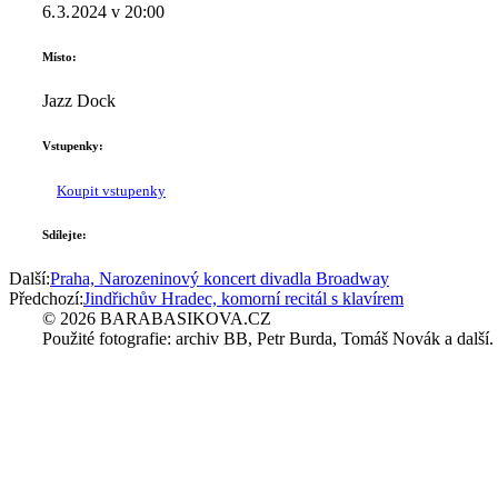
6. 3. 2024
v
20:00
Místo:
Jazz Dock
Vstupenky:
Koupit vstupenky
Sdílejte:
Další:
Praha, Narozeninový koncert divadla Broadway
Předchozí:
Jindřichův Hradec, komorní recitál s klavírem
© 2026 BARABASIKOVA.CZ
Použité fotografie: archiv BB, Petr Burda, Tomáš Novák a další.