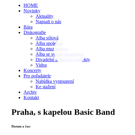
HOME
Novinky
Aktuality
Napsali o nás
Bára
Diskografie
Alba sólová
Alba společná
Alba muzikálová
Alba se svými skupinami
Divadelní a filmové projekty
Videa
Koncerty
Pro pořadatele
Nabídka vystoupení
Ke stažení
Archiv
Kontakt
Praha, s kapelou Basic Band
Datum a čas: