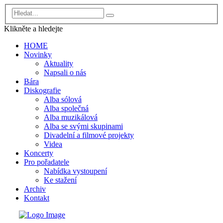
Klikněte a
hledejte
HOME
Novinky
Aktuality
Napsali o nás
Bára
Diskografie
Alba sólová
Alba společná
Alba muzikálová
Alba se svými skupinami
Divadelní a filmové projekty
Videa
Koncerty
Pro pořadatele
Nabídka vystoupení
Ke stažení
Archiv
Kontakt