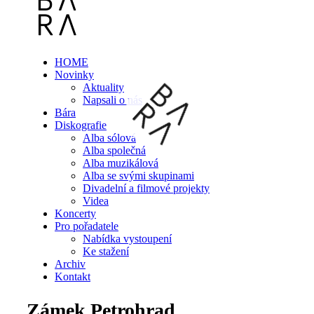
HOME
Novinky
Aktuality
Napsali o nás
Bára
Diskografie
Alba sólová
Alba společná
Alba muzikálová
Alba se svými skupinami
Divadelní a filmové projekty
Videa
Koncerty
Pro pořadatele
Nabídka vystoupení
Ke stažení
Archiv
Kontakt
Zámek Petrohrad