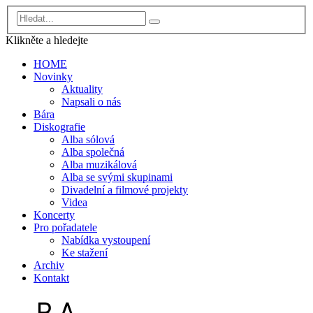
Klikněte a
hledejte
HOME
Novinky
Aktuality
Napsali o nás
Bára
Diskografie
Alba sólová
Alba společná
Alba muzikálová
Alba se svými skupinami
Divadelní a filmové projekty
Videa
Koncerty
Pro pořadatele
Nabídka vystoupení
Ke stažení
Archiv
Kontakt