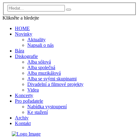
Klikněte a
hledejte
HOME
Novinky
Aktuality
Napsali o nás
Bára
Diskografie
Alba sólová
Alba společná
Alba muzikálová
Alba se svými skupinami
Divadelní a filmové projekty
Videa
Koncerty
Pro pořadatele
Nabídka vystoupení
Ke stažení
Archiv
Kontakt