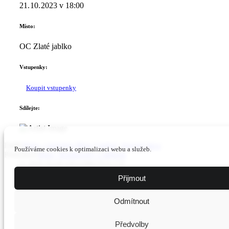
21. 10. 2023
v
18:00
Místo:
OC Zlaté jablko
Vstupenky:
Koupit vstupenky
Sdílejte:
Další:
Brno, s kapelou Blue Cimbal, firemní akce
Používáme cookies k optimalizaci webu a služeb.
Předchozí:
Brno, Rozhovory s útěkem
© 2026 BARABASIKOVA.CZ
Použité fotografie: archiv BB, Petr Burda, Tomáš Novák a další.
Přijmout
Odmítnout
Předvolby