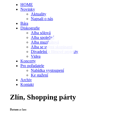
HOME
Novinky
Aktuality
Napsali o nás
Bára
Diskografie
Alba sólová
Alba společná
Alba muzikálová
Alba se svými skupinami
Divadelní a filmové projekty
Videa
Koncerty
Pro pořadatele
Nabídka vystoupení
Ke stažení
Archiv
Kontakt
Zlín, Shopping párty
Datum a čas: