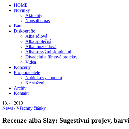
HOME
Novinky
Aktuality
Napsali o nás
Bára
Diskografie
Alba sólová
Alba společná
Alba muzikálová
Alba se svými skupinami
Divadelní a filmové projekty
Videa
Koncerty
Pro pořadatele
Nabídka vystoupení
Ke stažení
Archiv
Kontakt
13. 4. 2019
News
/
Všechny články
Recenze alba Slzy: Sugestivní projev, barv