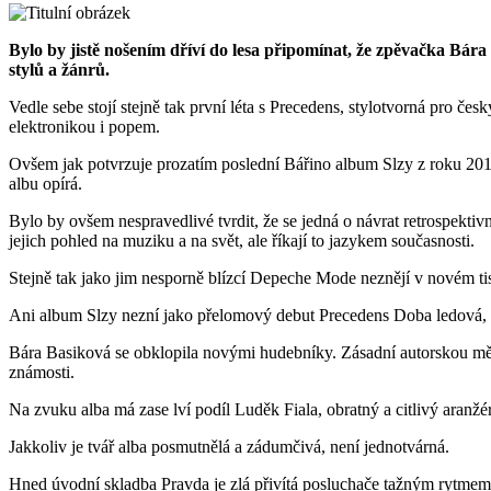
Bylo by jistě nošením dříví do lesa připomínat, že zpěvačka Bára
stylů a žánrů.
Vedle sebe stojí stejně tak první léta s Precedens, stylotvorná pro 
elektronikou i popem.
Ovšem jak potvrzuje prozatím poslední Bářino album Slzy z roku 201
albu opírá.
Bylo by ovšem nespravedlivé tvrdit, že se jedná o návrat retrospektivní
jejich pohled na muziku a na svět, ale říkají to jazykem současnosti.
Stejně tak jako jim nesporně blízcí Depeche Mode neznějí v novém tisí
Ani album Slzy nezní jako přelomový debut Precedens Doba ledová, a
Bára Basiková se obklopila novými hudebníky. Zásadní autorskou mě
známosti.
Na zvuku alba má zase lví podíl Luděk Fiala, obratný a citlivý aranžé
Jakkoliv je tvář alba posmutnělá a zádumčivá, není jednotvárná.
Hned úvodní skladba Pravda je zlá přivítá posluchače tažným rytmem