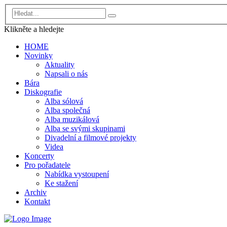
Klikněte a
hledejte
HOME
Novinky
Aktuality
Napsali o nás
Bára
Diskografie
Alba sólová
Alba společná
Alba muzikálová
Alba se svými skupinami
Divadelní a filmové projekty
Videa
Koncerty
Pro pořadatele
Nabídka vystoupení
Ke stažení
Archiv
Kontakt