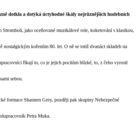
ýrazně dotkla a dotýká úctyhodné škály nejrůznějších hudebních
em Stromboli, jako oceňované muzikálové role, koketování s klasikou,
 nostalgickým kořenům 80. let. O ně se totiž dvanáct skladeb na
acovníci říkají to, co je jejich pocitům blízké, to, z čeho vyrostl
 sami sebou.
tické formace Shannen Grey, později pak skupiny Nebezpečné
spolupracovník Petra Muka.