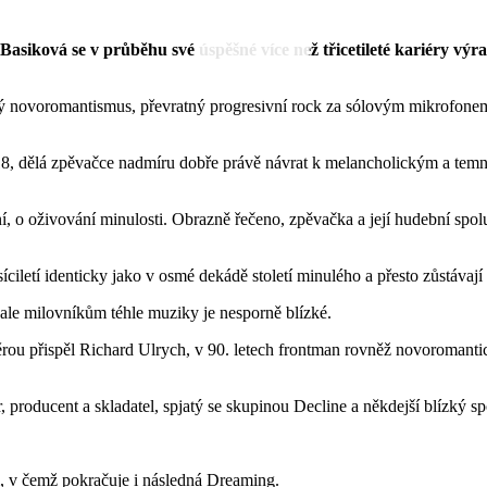
 Basiková se v průběhu své úspěšné více než třicetileté kariéry v
český novoromantismus, převratný progresivní rock za sólovým mikrofon
8, dělá zpěvačce nadmíru dobře právě návrat k melancholickým a temně
, o oživování minulosti. Obrazně řečeno, zpěvačka a její hudební spolupr
ciletí identicky jako v osmé dekádě století minulého a přesto zůstávají
le milovníkům téhle muziky je nesporně blízké.
rou přispěl Richard Ulrych, v 90. letech frontman rovněž novoroman
r, producent a skladatel, spjatý se skupinou Decline a někdejší blízký 
, v čemž pokračuje i následná Dreaming.