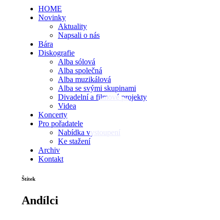
HOME
Novinky
Aktuality
Napsali o nás
Bára
Diskografie
Alba sólová
Alba společná
Alba muzikálová
Alba se svými skupinami
Divadelní a filmové projekty
Videa
Koncerty
Pro pořadatele
Nabídka vystoupení
Ke stažení
Archiv
Kontakt
Štítek
Andílci