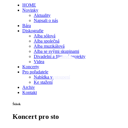
HOME
Novinky
Aktuality
Napsali o nás
Bára
Diskografie
Alba sólová
Alba společná
Alba muzikálová
Alba se svými skupinami
Divadelní a filmové projekty
Videa
Koncerty
Pro pořadatele
Nabídka vystoupení
Ke stažení
Archiv
Kontakt
Štítek
Koncert pro sto