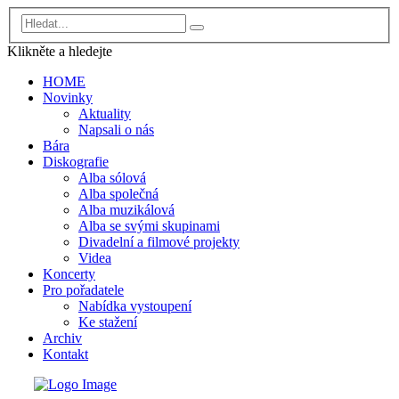
Klikněte a
hledejte
HOME
Novinky
Aktuality
Napsali o nás
Bára
Diskografie
Alba sólová
Alba společná
Alba muzikálová
Alba se svými skupinami
Divadelní a filmové projekty
Videa
Koncerty
Pro pořadatele
Nabídka vystoupení
Ke stažení
Archiv
Kontakt